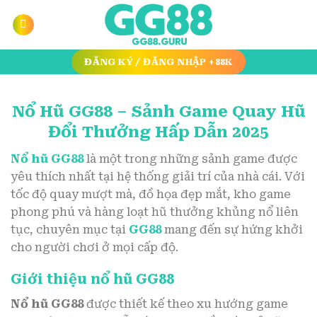
Skip
to
content
ĐĂNG KÝ / ĐĂNG NHẬP +88K
Nổ Hũ GG88 – Sảnh Game Quay Hũ
Đổi Thưởng Hấp Dẫn 2025
Nổ hũ GG88
là một trong những sảnh game được
yêu thích nhất tại hệ thống giải trí của nhà cái. Với
tốc độ quay mượt mà, đồ họa đẹp mắt, kho game
phong phú và hàng loạt hũ thưởng khủng nổ liên
tục, chuyên mục tại
GG88
mang đến sự hứng khởi
cho người chơi ở mọi cấp độ.
Giới thiệu nổ hũ GG88
Nổ hũ GG88
được thiết kế theo xu hướng game