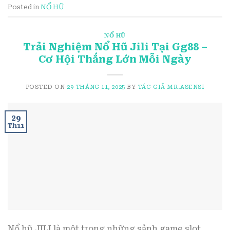
Posted in
NỔ HŨ
NỔ HŨ
Trải Nghiệm Nổ Hũ Jili Tại Gg88 –
Cơ Hội Thắng Lớn Mỗi Ngày
POSTED ON
29 THÁNG 11, 2025
BY
TÁC GIẢ MR.ASENSI
29
Th11
Nổ hũ JILI là một trong những sảnh game slot