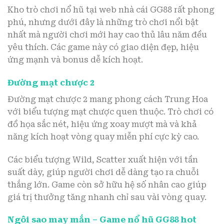
Kho trò chơi nổ hũ tại web nhà cái GG88 rất phong
phú, nhưng dưới đây là những trò chơi nổi bật
nhất mà người chơi mới hay cao thủ lâu năm đều
yêu thích. Các game này có giao diện đẹp, hiệu
ứng mạnh và bonus dễ kích hoạt.
Đường mạt chược 2
Đường mạt chược 2 mang phong cách Trung Hoa
với biểu tượng mạt chược quen thuộc. Trò chơi có
đồ họa sắc nét, hiệu ứng xoay mượt mà và khả
năng kích hoạt vòng quay miễn phí cực kỳ cao.
Các biểu tượng Wild, Scatter xuất hiện với tần
suất dày, giúp người chơi dễ dàng tạo ra chuỗi
thắng lớn. Game còn sở hữu hệ số nhân cao giúp
giá trị thưởng tăng nhanh chỉ sau vài vòng quay.
Ngôi sao may mắn – Game nổ hũ GG88 hot