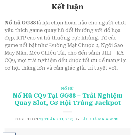
Kết luận
Nổ hũ GG88
là lựa chọn hoàn hảo cho người chơi
yêu thích game quay hũ đổi thưởng với đồ họa
đẹp, RTP cao và hũ thưởng cực khủng. Từ các
game nổi bật như Đường Mạt Chược 2, Ngôi Sao
May Mắn, Mèo Chiêu Tài, cho đến sảnh JILI – KA –
CQ9, mọi trải nghiệm đều được tối ưu để mang lại
cơ hội thắng lớn và cảm giác giải trí tuyệt vời.
NỔ HŨ
Nổ Hũ CQ9 Tại GG88 – Trải Nghiệm
Quay Slot, Cơ Hội Trúng Jackpot
POSTED ON
29 THÁNG 11, 2025
BY
TÁC GIẢ MR.ASENSI