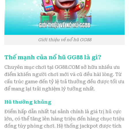
Giới thiệu về nổ hũ GG88
Thế mạnh của nổ hũ GG88 là gì?
Chuyên mục chơi tại GG88.COM sở hữu nhiều ưu
điểm khiến người chơi mới và cũ đều hài lòng. Từ
cấu trúc game đến tỷ lệ trả thưởng đều được tối ưu
để mang lại trải nghiệm lý tưởng nhất.
Hũ thưởng khủng
Điểm hấp dẫn nhất tại sảnh chính là giá trị hũ cực
lớn, có thể tăng lên hàng triệu đến hàng chục triệu
đồng tùy phòng chơi. Hệ thống jackpot được tích