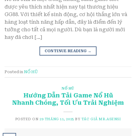
được yêu thích nhất hiện nay tại thương hiệu
GG88. Với thiết kế sinh động, cơ hội thắng lớn và
hàng loạt tính năng hấp dẫn, đây là điểm đến lý
tưởng cho tất cả mọi người. Dù bạn là người mới
hay đã chơi […]
CONTINUE READING
→
Posted in
NỔ HŨ
NỔ HŨ
Hướng Dẫn Tải Game Nổ Hũ
Nhanh Chóng, Tối Ưu Trải Nghiệm
POSTED ON
29 THÁNG 11, 2025
BY
TÁC GIẢ MR.ASENSI