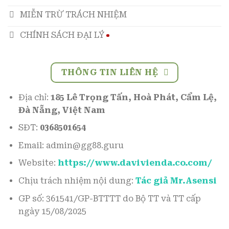
MIỄN TRỪ TRÁCH NHIỆM
CHÍNH SÁCH ĐẠI LÝ
THÔNG TIN LIÊN HỆ
Địa chỉ:
185 Lê Trọng Tấn, Hoà Phát, Cẩm Lệ,
Đà Nẵng, Việt Nam
SĐT:
0368501654
Email:
admin@gg88.guru
Website:
https://www.davivienda.co.com/
Chịu trách nhiệm nội dung:
Tác giả Mr.Asensi
GP số: 361541/GP-BTTTT do Bộ TT và TT cấp
ngày 15/08/2025