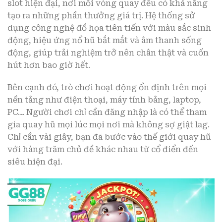
slot hiện đại, nơi mỗi vòng quay đều có khả năng
tạo ra những phần thưởng giá trị. Hệ thống sử
dụng công nghệ đồ họa tiên tiến với màu sắc sinh
động, hiệu ứng nổ hũ bắt mắt và âm thanh sống
động, giúp trải nghiệm trở nên chân thật và cuốn
hút hơn bao giờ hết.
Bên cạnh đó, trò chơi hoạt động ổn định trên mọi
nền tảng như điện thoại, máy tính bảng, laptop,
PC… Người chơi chỉ cần đăng nhập là có thể tham
gia quay hũ mọi lúc mọi nơi mà không sợ giật lag.
Chỉ cần vài giây, bạn đã bước vào thế giới quay hũ
với hàng trăm chủ đề khác nhau từ cổ điển đến
siêu hiện đại.