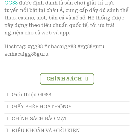
GG88
được định danh là sân chơi giải trí trực
tuyến nổi bật tại châu Á, cung cấp đầy đủ sảnh thể
thao, casino, slot, bắn cá và xổ số. Hệ thống được
xây dựng theo tiêu chuẩn quốc tế, tối ưu trải
nghiệm cho cả web và app.
Hashtag: #gg88 #nhacaigg88 #gg88guru
#nhacaigg88guru
CHÍNH SÁCH
Giới thiệu GG88
GIẤY PHÉP HOẠT ĐỘNG
CHÍNH SÁCH BẢO MẬT
ĐIỀU KHOẢN VÀ ĐIỀU KIỆN