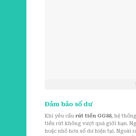
Đảm bảo số dư
Khi yêu cầu
rút tiền GG88
, hệ thốn
tiền rút không vượt quá giới hạn. N
hoặc nhỏ hơn số dư hiện tại. Ngoài 