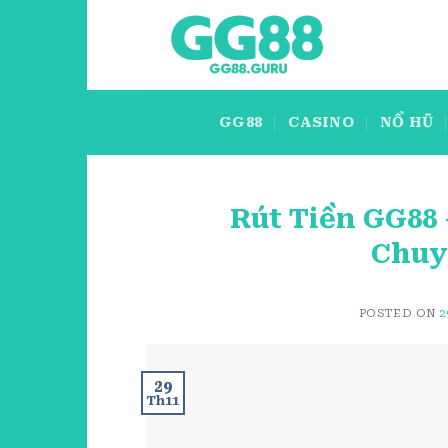
Skip
to
content
GG88
CASINO
NỔ HŨ
Rút Tiền GG88
Chuy
POSTED ON
2
29
Th11