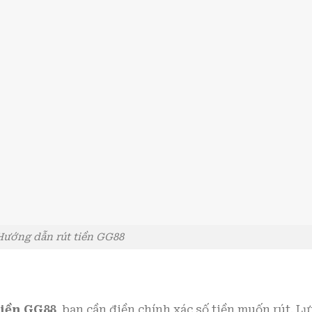
Hướng dẫn rút tiền GG88
tiền GG88
, bạn cần điền chính xác số tiền muốn rút. L