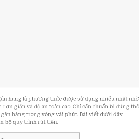
ân hàng là phương thức được sử dụng nhiều nhất nhờ
c đơn giản và độ an toàn cao. Chỉ cần chuẩn bị đúng th
 ngân hàng trong vòng vài phút. Bài viết dưới đây
n bộ quy trình rút tiền.