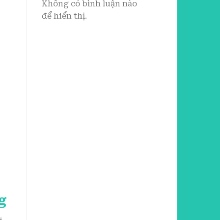
Không có bình luận nào
để hiển thị.
g