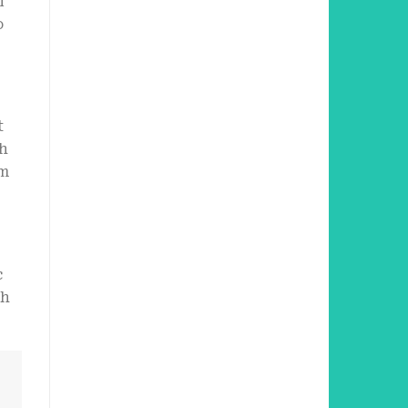
i
o
t
nh
ằm
c
nh