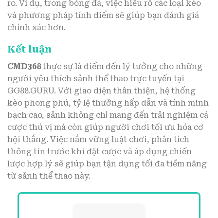
ro. Ví dụ, trong bóng đá, việc hiểu rõ các loại kèo
và phương pháp tính điểm sẽ giúp bạn đánh giá
chính xác hơn.
Kết luận
CMD368
thực sự là điểm đến lý tưởng cho những
người yêu thích sảnh thể thao trực tuyến tại
GG88.GURU. Với giao diện thân thiện, hệ thống
kèo phong phú, tỷ lệ thưởng hấp dẫn và tính minh
bạch cao, sảnh không chỉ mang đến trải nghiệm cá
cược thú vị mà còn giúp người chơi tối ưu hóa cơ
hội thắng. Việc nắm vững luật chơi, phân tích
thông tin trước khi đặt cược và áp dụng chiến
lược hợp lý sẽ giúp bạn tận dụng tối đa tiềm năng
từ sảnh thể thao này.