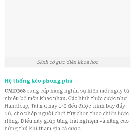
Sảnh có giao diện khoa học
Hệ thống kèo phong phú
CMD368
cung cấp hàng nghìn sự kiện mỗi ngày từ
nhiều bộ môn khác nhau. Các hình thức cược như
Handicap, Tài xỉu hay 1×2 đều được trình bày đầy
đủ, cho phép người chơi tùy chọn theo chiến lược
riêng. Điều này giúp tăng trải nghiệm và nâng cao
hứng thú khi tham gia cá cược.