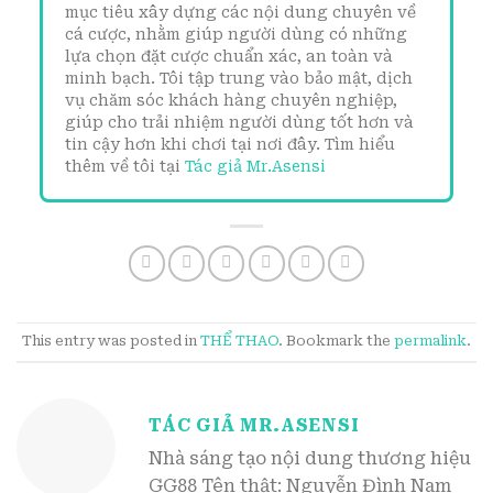
mục tiêu xây dựng các nội dung chuyên về
cá cược, nhằm giúp người dùng có những
lựa chọn đặt cược chuẩn xác, an toàn và
minh bạch. Tôi tập trung vào bảo mật, dịch
vụ chăm sóc khách hàng chuyên nghiệp,
giúp cho trải nhiệm người dùng tốt hơn và
tin cậy hơn khi chơi tại nơi đây. Tìm hiểu
thêm về tôi tại
Tác giả Mr.Asensi
This entry was posted in
THỂ THAO
. Bookmark the
permalink
.
TÁC GIẢ MR.ASENSI
Nhà sáng tạo nội dung thương hiệu
GG88 Tên thật: Nguyễn Đình Nam