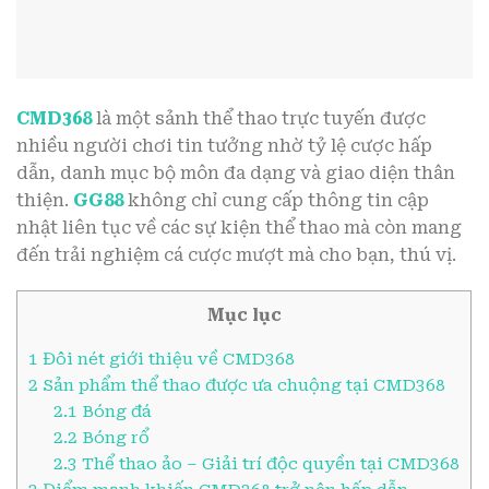
CMD368
là một sảnh thể thao trực tuyến được
nhiều người chơi tin tưởng nhờ tỷ lệ cược hấp
dẫn, danh mục bộ môn đa dạng và giao diện thân
thiện.
GG88
không chỉ cung cấp thông tin cập
nhật liên tục về các sự kiện thể thao mà còn mang
đến trải nghiệm cá cược mượt mà cho bạn, thú vị.
Mục lục
1
Đôi nét giới thiệu về CMD368
2
Sản phẩm thể thao được ưa chuộng tại CMD368
2.1
Bóng đá
2.2
Bóng rổ
2.3
Thể thao ảo – Giải trí độc quyền tại CMD368