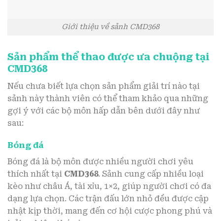
Giới thiệu về sảnh CMD368
Sản phẩm thể thao được ưa chuộng tại
CMD368
Nếu chưa biết lựa chọn sản phẩm giải trí nào tại
sảnh này thành viên có thể tham khảo qua những
gợi ý với các bộ môn hấp dẫn bên dưới đây như
sau:
Bóng đá
Bóng đá là bộ môn được nhiều người chơi yêu
thích nhất tại
CMD368
. Sảnh cung cấp nhiều loại
kèo như châu Á, tài xỉu, 1×2, giúp người chơi có đa
dạng lựa chọn. Các trận đấu lớn nhỏ đều được cập
nhật kịp thời, mang đến cơ hội cược phong phú và