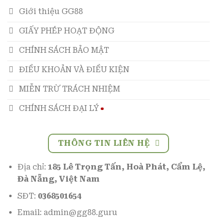
Giới thiệu GG88
GIẤY PHÉP HOẠT ĐỘNG
CHÍNH SÁCH BẢO MẬT
ĐIỀU KHOẢN VÀ ĐIỀU KIỆN
MIỄN TRỪ TRÁCH NHIỆM
CHÍNH SÁCH ĐẠI LÝ
THÔNG TIN LIÊN HỆ
Địa chỉ:
185 Lê Trọng Tấn, Hoà Phát, Cẩm Lệ,
Đà Nẵng, Việt Nam
SĐT:
0368501654
Email:
admin@gg88.guru