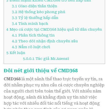
3
Điểm mạnh khiến CMD368 trở nên hấp dẫn
3.1
Giao diện thân thiện
3.2
Hệ thống kèo phong phú
3.3
Tỷ lệ thưởng hấp dẫn
3.4
Tính minh bạch
4
Mẹo cá cược tại CMD368 hiệu quả từ dân chuyên
4.1
Phân tích thông tin
4.2
Theo dõi nhận định chuyên sâu
4.3
Nắm rõ luật chơi
5
Kết luận
5.0.0.1
Tác giả Mr.Asensi
Đôi nét giới thiệu về CMD368
CMD368
là một sảnh thể thao trực tuyến uy tín, ra
đời nhằm phục vụ nhu cầu cá cược chuyên nghiệp
của người chơi trên toàn thế giới. Với nhiều năm
hoạt động, sảnh đã khẳng định uy tín nhờ việc
hợp tác với nhiều đối tác nổi tiếng và hoạt động