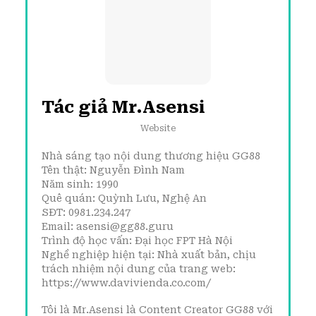
Tác giả Mr.Asensi
Website
Nhà sáng tạo nội dung thương hiệu GG88
Tên thật: Nguyễn Đình Nam
Năm sinh: 1990
Quê quán: Quỳnh Lưu, Nghệ An
SĐT: 0981.234.247
Email:
asensi@gg88.guru
Trình độ học vấn: Đại học FPT Hà Nội
Nghề nghiệp hiện tại: Nhà xuất bản, chịu
trách nhiệm nội dung của trang web:
https://www.davivienda.co.com/
Tôi là Mr.Asensi là Content Creator GG88 với