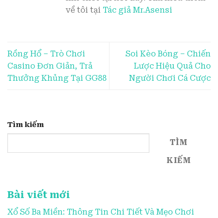
về tôi tại
Tác giả Mr.Asensi
Rồng Hổ – Trò Chơi
Soi Kèo Bóng – Chiến
Casino Đơn Giản, Trả
Lược Hiệu Quả Cho
Thưởng Khủng Tại GG88
Người Chơi Cá Cược
Tìm kiếm
TÌM
KIẾM
Bài viết mới
Xổ Số Ba Miền: Thông Tin Chi Tiết Và Mẹo Chơi